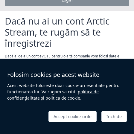
Dacă nu ai un cont Arctic
Stream, te rugăm să te
înregistrezi
Dacă ai deja un cont eVOTE pentru o altă companie vom folosi datele
furnizate pentru acel cont. Apasă pe "Înregistrează un cont nou" și
urmează pașii indicați
Folosim cookies pe acest website
Înregistrează un cont nou
Acest website foloseste doar cookie-uri esentiale pentru
functionarea lui. Va rugam sa cititi
politica de
confidențialitate
și
politica de cookie
.
SAU
Accept cookie-urile
Inchide